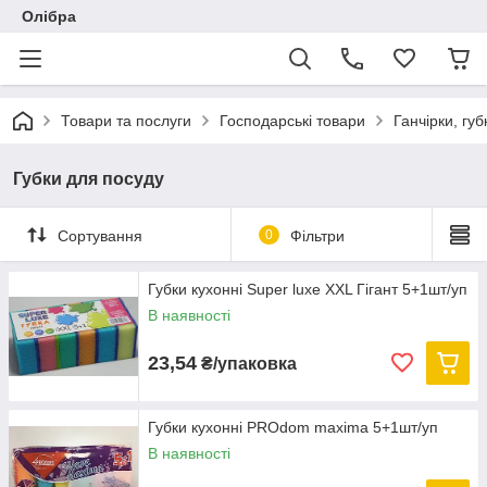
Олібра
Товари та послуги
Господарські товари
Ганчірки, гу
Губки для посуду
Сортування
0
Фільтри
Губки кухонні Super luxe XXL Гігант 5+1шт/уп
В наявності
23,54
₴/упаковка
Губки кухонні PROdom maxima 5+1шт/уп
В наявності