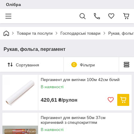
Олібра
Товари та послуги
Господарські товари
Рукав, фольг
Рукав, фольга, пергамент
Сортування
0
Фільтри
Пергамент для випічки 100м 42см білий
В наявності
420,61
₴/рулон
Пергамент для випічки 50м 37см
коричневий з спецпокриттям
В наявності