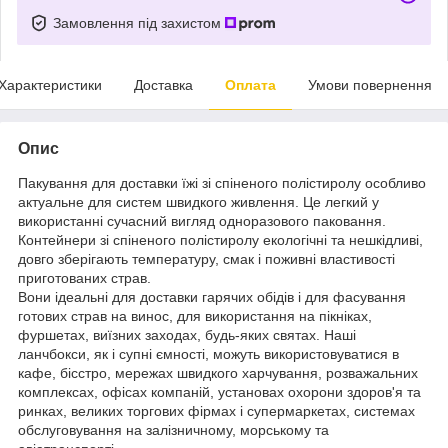
Замовлення під захистом
Характеристики
Доставка
Оплата
Умови повернення
Опис
Пакування для доставки їжі зі спіненого полістиролу особливо
актуальне для систем швидкого живлення. Це легкий у
використанні сучасний вигляд одноразового паковання.
Контейнери зі спіненого полістиролу екологічні та нешкідливі,
довго зберігають температуру, смак і поживні властивості
приготованих страв.
Вони ідеальні для доставки гарячих обідів і для фасування
готових страв на винос, для використання на пікніках,
фуршетах, виїзних заходах, будь-яких святах. Наші
ланчбокси, як і супні ємності, можуть використовуватися в
кафе, бісстро, мережах швидкого харчування, розважальних
комплексах, офісах компаній, установах охорони здоров'я та
ринках, великих торгових фірмах і супермаркетах, системах
обслуговування на залізничному, морському та