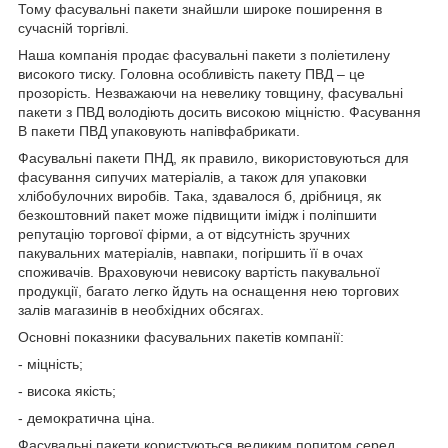
Тому фасувальні пакети знайшли широке поширення в
сучасній торгівлі.
Наша компанія продає фасувальні пакети з поліетилену
високого тиску. Головна особливість пакету ПВД – це
прозорість. Незважаючи на невелику товщину, фасувальні
пакети з ПВД володіють досить високою міцністю. Фасування
В пакети ПВД упаковують напівфабрикати.
Фасувальні пакети ПНД, як правило, використовуються для
фасування сипучих матеріалів, а також для упаковки
хлібобулочних виробів. Така, здавалося б, дрібниця, як
безкоштовний пакет може підвищити імідж і поліпшити
репутацію торгової фірми, а от відсутність зручних
пакувальних матеріалів, навпаки, погіршить її в очах
споживачів. Враховуючи невисоку вартість пакувальної
продукції, багато легко йдуть на оснащення нею торгових
залів магазинів в необхідних обсягах.
Основні показники фасувальних пакетів компанії:
- міцність;
- висока якість;
- демократична ціна.
Фасувальні пакети користуються великим попитом серед