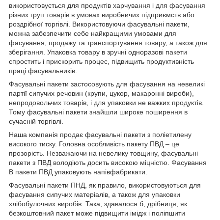
використовується для продуктів харчування і для фасування
різних груп товарів в умовах виробничих підприємств або
роздрібної торгівлі. Використовуючи фасувальні пакети,
можна забезпечити себе найкращими умовами для
фасування, продажу та транспортування товару, а також для
зберігання. Упаковка товару в зручні одноразові пакети
спростить і прискорить процес, підвищить продуктивність
праці фасувальників.
Фасувальні пакети застосовують для фасування на невеликі
партії сипучих речовин (крупи, цукор, макаронні вироби),
непродовольчих товарів, і для упаковки не важких продуктів.
Тому фасувальні пакети знайшли широке поширення в
сучасній торгівлі.
Наша компанія продає фасувальні пакети з поліетилену
високого тиску. Головна особливість пакету ПВД – це
прозорість. Незважаючи на невелику товщину, фасувальні
пакети з ПВД володіють досить високою міцністю. Фасування
В пакети ПВД упаковують напівфабрикати.
Фасувальні пакети ПНД, як правило, використовуються для
фасування сипучих матеріалів, а також для упаковки
хлібобулочних виробів. Така, здавалося б, дрібниця, як
безкоштовний пакет може підвищити імідж і поліпшити