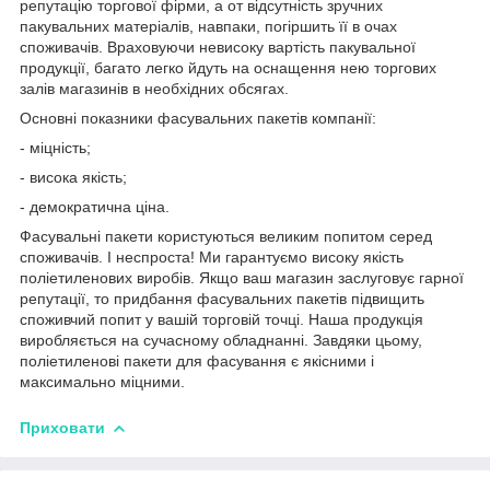
репутацію торгової фірми, а от відсутність зручних
пакувальних матеріалів, навпаки, погіршить її в очах
споживачів. Враховуючи невисоку вартість пакувальної
продукції, багато легко йдуть на оснащення нею торгових
залів магазинів в необхідних обсягах.
Основні показники фасувальних пакетів компанії:
- міцність;
- висока якість;
- демократична ціна.
Фасувальні пакети користуються великим попитом серед
споживачів. І неспроста! Ми гарантуємо високу якість
поліетиленових виробів. Якщо ваш магазин заслуговує гарної
репутації, то придбання фасувальних пакетів підвищить
споживчий попит у вашій торговій точці. Наша продукція
виробляється на сучасному обладнанні. Завдяки цьому,
поліетиленові пакети для фасування є якісними і
максимально міцними.
Приховати