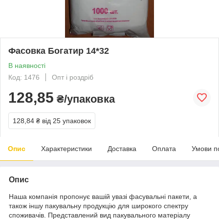
Фасовка Богатир 14*32
В наявності
Код: 1476
Опт і роздріб
128,85
₴/упаковка
128,84 ₴
від 25 упаковок
Опис
Характеристики
Доставка
Оплата
Умови п
Опис
Наша компанія
пропонує вашій увазі фасувальні пакети, а
також іншу пакувальну продукцію для широкого спектру
споживачів. Представлений вид пакувального матеріалу