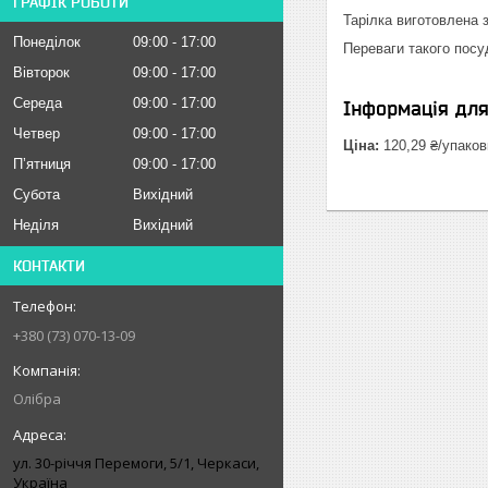
ГРАФІК РОБОТИ
Тарілка виготовлена 
Понеділок
09:00
17:00
Переваги такого посу
Вівторок
09:00
17:00
Середа
09:00
17:00
Інформація дл
Четвер
09:00
17:00
Ціна:
120,29 ₴/упаков
Пʼятниця
09:00
17:00
Субота
Вихідний
Неділя
Вихідний
КОНТАКТИ
+380 (73) 070-13-09
Олібра
ул. 30-рiччя Перемоги, 5/1, Черкаси,
Україна