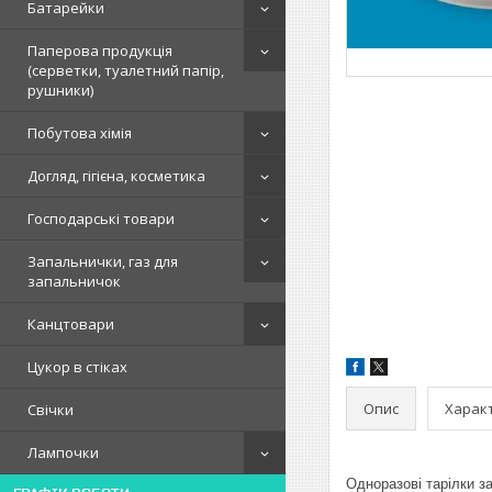
Батарейки
Паперова продукція
(серветки, туалетний папір,
рушники)
Побутова хімія
Догляд, гігієна, косметика
Господарські товари
Запальнички, газ для
запальничок
Канцтовари
Цукор в стіках
Опис
Харак
Свічки
Лампочки
Одноразові тарілки з