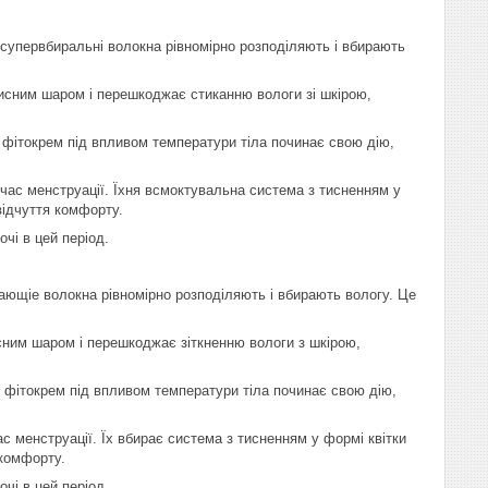
: супервбиральні волокна рівномірно розподіляють і вбирають
хисним шаром і перешкоджає стиканню вологи зі шкірою,
ня фітокрем під впливом температури тіла починає свою дію,
 час менструації. Їхня всмоктувальна система з тисненням у
відчуття комфорту.
очі в цей період.
тивающіе волокна рівномірно розподіляють і вбирають вологу. Це
исним шаром і перешкоджає зіткненню вологи з шкірою,
ня фітокрем під впливом температури тіла починає свою дію,
ас менструації. Їх вбирає система з тисненням у формі квітки
 комфорту.
очі в цей період.