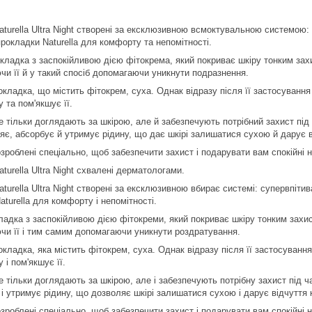
 Naturella Ultra Night створені за ексклюзивною всмоктувальною системою
рокладки Naturella для комфорту та непомітності.
окладка з заспокійливою дією фітокрема, який покриває шкіру тонким за
и її й у такий спосіб допомагаючи уникнути подразнення.
рокладка, що містить фітокрем, суха. Однак відразу після її застосуван
 та пом'якшує її.
не тільки доглядають за шкірою, але й забезпечують потрібний захист під
ляє, абсорбує й утримує рідину, що дає шкірі залишатися сухою й дарує 
 розроблені спеціально, щоб забезпечити захист і подарувати вам спокійні н
aturella Ultra Night схвалені дерматологами.
Naturella Ultra Night створені за ексклюзивною вбирає системі: супервпі
turella для комфорту і непомітності.
окладка з заспокійливою дією фітокреми, який покриває шкіру тонким зах
и її і тим самим допомагаючи уникнути роздратування.
рокладка, яка містить фітокрем, суха. Однак відразу після її застосуван
 і пом'якшує її.
е тільки доглядають за шкірою, але і забезпечують потрібну захист під ч
 і утримує рідину, що дозволяє шкірі залишатися сухою і дарує відчуття
 розроблені спеціально, щоб забезпечити захист і подарувати вам спокійні н