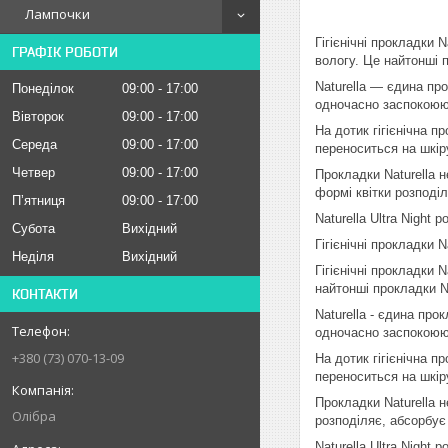
Лампочки
Гігієнічні прокладки
ГРАФІК РОБОТИ
вологу. Це найтонші п
Naturella — єдина пр
Понеділок
09:00
17:00
одночасно заспокоююч
Вівторок
09:00
17:00
На дотик гігієнічна п
Середа
09:00
17:00
переноситься на шкіру
Четвер
09:00
17:00
Прокладки Naturella 
формі квітки розподі
Пʼятниця
09:00
17:00
Naturella Ultra Night
Субота
Вихідний
Гігієнічні прокладки N
Неділя
Вихідний
Гігієнічні прокладки 
найтонші прокладки Na
КОНТАКТИ
Naturella - єдина пр
одночасно заспокоююч
+380 (73) 070-13-09
На дотик гігієнічна п
переноситься на шкіру
Прокладки Naturella н
Олібра
розподіляє, абсорбує
Naturella Ultra Night