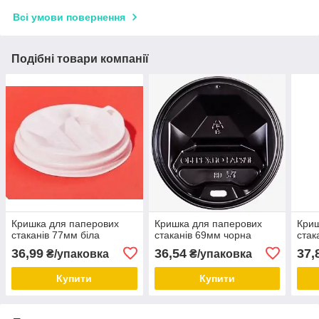
Всі умови повернення
Подібні товари компанії
Кришка для паперових
Кришка для паперових
Криш
стаканів 77мм біла
стаканів 69мм чорна
стак
36,99
36,54
37,
₴/упаковка
₴/упаковка
Купити
Купити