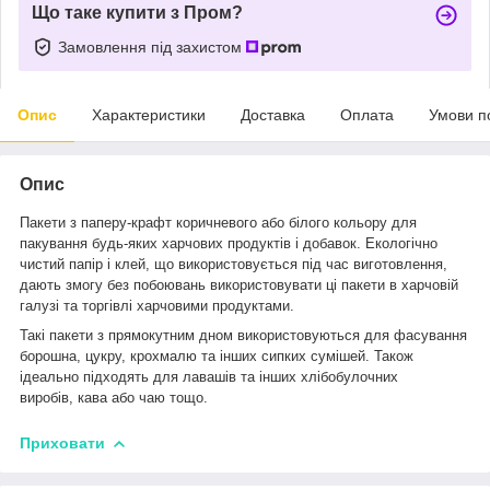
Що таке купити з Пром?
Замовлення під захистом
Опис
Характеристики
Доставка
Оплата
Умови п
Опис
Пакети з паперу-крафт коричневого або білого кольору для
пакування будь-яких харчових продуктів і добавок.
Екологічно
чистий папір і клей, що використовується під час виготовлення,
дають змогу без побоювань використовувати ці пакети в харчовій
галузі та торгівлі харчовими продуктами.
Такі пакети з прямокутним дном використовуються для фасування
борошна, цукру, крохмалю та інших сипких сумішей. Також
ідеально підходять для лавашів та інших хлібобулочних
виробів, кава або чаю тощо.
Приховати