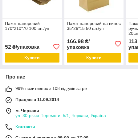
Пакет паперовий
Пакет паперовий на винос
Паке
170*210*70 100 шт./уп
35*26*15 50 шт./уп
ручк
20шт
166,98
113
₴/
52
₴/упаковка
упаковка
упа
Купити
Купити
Про нас
99% позитивних з 108 відгуків за рік
Працює з 11.09.2014
м. Черкаси
ул. 30-рiччя Перемоги, 5/1, Черкаси, Україна
Контакти
Сьогодні працює з 09:00 до 17:00