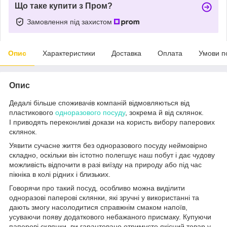
Що таке купити з Пром?
Замовлення під захистом
Опис
Характеристики
Доставка
Оплата
Умови п
Опис
Дедалі більше споживачів компаній відмовляються від
пластикового
одноразового посуду
, зокрема й від склянок.
І приводять переконливі докази на користь вибору паперових
склянок.
Уявити сучасне життя без одноразового посуду неймовірно
складно, оскільки він істотно полегшує наш побут і дає чудову
можливість відпочити в разі виїзду на природу або під час
пікніка в колі рідних і близьких.
Говорячи про такий посуд, особливо можна виділити
одноразові паперові склянки, які зручні у використанні та
дають змогу насолодитися справжнім смаком напоїв,
усуваючи появу додаткового небажаного присмаку. Купуючи
паперові склянки, ви гарантовано отримуєте якісний товар у