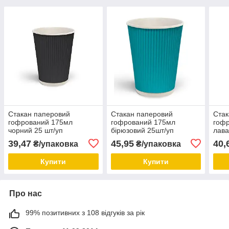
Стакан паперовий
Стакан паперовий
Стак
гофрований 175мл
гофрований 175мл
гофр
чорний 25 шт/уп
бірюзовий 25шт/уп
лава
39,47
45,95
40,
₴/упаковка
₴/упаковка
Купити
Купити
Про нас
99% позитивних з 108 відгуків за рік