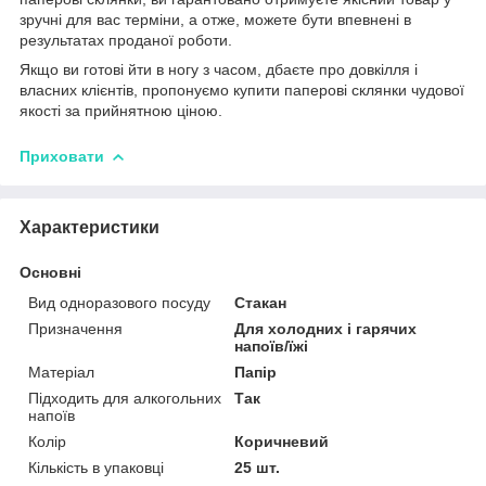
зручні для вас терміни, а отже, можете бути впевнені в
результатах проданої роботи.
Якщо ви готові йти в ногу з часом, дбаєте про довкілля і
власних клієнтів, пропонуємо купити паперові склянки чудової
якості за прийнятною ціною.
Приховати
Характеристики
Основні
Вид одноразового посуду
Стакан
Призначення
Для холодних і гарячих
напоїв/їжі
Матеріал
Папір
Підходить для алкогольних
Так
напоїв
Колір
Коричневий
Кількість в упаковці
25 шт.