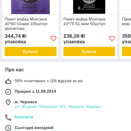
Пакет майка Монтана
Пакет майка Монтана
Паке
40*60 51мкм 100шт/уп
43*75 51 мкм 50шт/уп
мкм 
фіолетова
344,74
236,26
359
₴/
₴/
упаковка
упаковка
упа
Купити
Купити
Про нас
99% позитивних з 108 відгуків за рік
Працює з 11.09.2014
м. Черкаси
ул. 30-рiччя Перемоги, 5/1, Черкаси, Україна
Контакти
Сьогодні вихідний