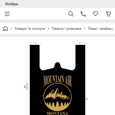
Олібра
Товари та послуги
Пакети і упаковка
Пакет «майка»