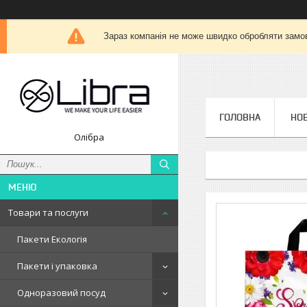
Зараз компанія не може швидко обробляти замов
ГОЛОВНА
НО
Олібра
Товари та послуги
Пакети Екологія
Пакети і упаковка
Одноразовий посуд