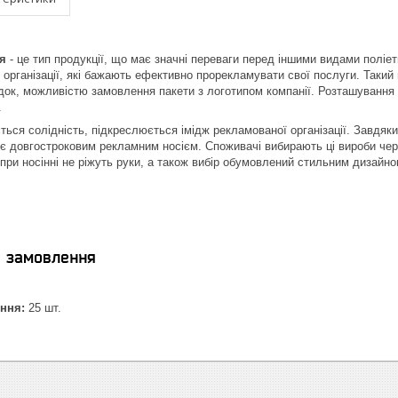
я
- це тип продукції, що має значні переваги перед іншими видами поліе
 організації, які бажають ефективно прорекламувати свої послуги. Таки
лідок, можливістю замовлення пакети з логотипом компанії. Розташуванн
.
ться солідність, підкреслюється імідж рекламованої організації. Завдяки
 є довгостроковим рекламним носієм. Споживачі вибирають ці вироби через
і при носінні не ріжуть руки, а також вибір обумовлений стильним дизайно
я замовлення
ння:
25 шт.