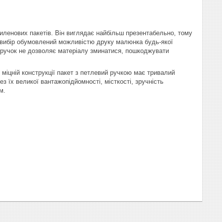
тиленових пакетів. Він виглядає найбільш презентабельно, тому
й вибір обумовлений можливістю друку малюнка будь-якої
я ручок не дозволяє матеріалу зминатися, пошкоджувати
 міцній конструкції пакет з петлевий ручкою має тривалий
 їх великої вантажопідйомності, місткості, зручність
м.