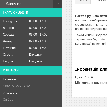
Лампочки
ГРАФІК РОБОТИ
Пакет з ручкою петл
його часто вибирають
Понеділок
09:00
17:00
складності, і як нас
Вівторок
09:00
17:00
нанесене зображення
Середа
09:00
17:00
Таким чином, зберігає
термін служби, тобто
Четвер
09:00
17:00
конструкції ручок, як
Пʼятниця
09:00
17:00
Субота
Вихідний
Неділя
Вихідний
Інформація дл
КОНТАКТИ
Ціна:
7,36 ₴
Мінімальне замовле
+380 (73) 070-13-09
Олібра