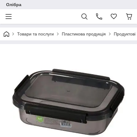
Олібра
Товари та послуги
Пластикова продукція
Продуктові