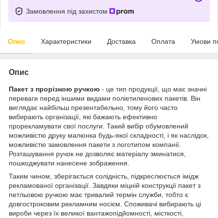
Замовлення під захистом
Опис
Характеристики
Доставка
Оплата
Умови п
Опис
Пакет з прорізною ручкою
- це тип продукції, що має значні
переваги перед іншими видами поліетиленових пакетів. Він
виглядає найбільш презентабельно, тому його часто
вибирають організації, які бажають ефективно
прорекламувати свої послуги. Такий вибір обумовлений
можливістю друку малюнка будь-якої складності, і як наслідок,
можливістю замовлення пакети з логотипом компанії.
Розташування ручок не дозволяє матеріалу зминатися,
пошкоджувати нанесене зображення.
Таким чином, зберігається солідність, підкреслюється імідж
рекламованої організації. Завдяки міцній конструкції пакет з
петльовою ручкою має тривалий термін служби, тобто є
довгостроковим рекламним носієм. Споживачі вибирають ці
вироби через їх великої вантажопідйомності, місткості,