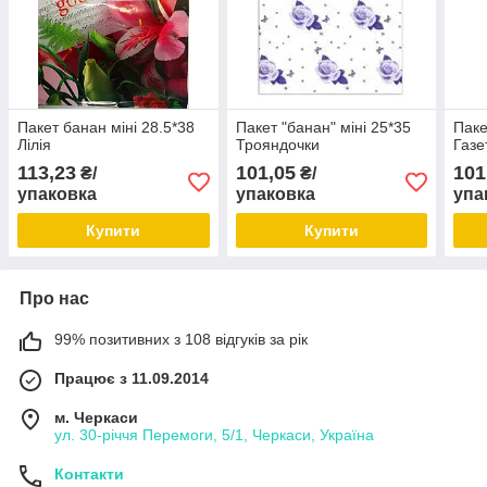
Пакет банан міні 28.5*38
Пакет "банан" міні 25*35
Паке
Лілія
Трояндочки
Газе
113,23
101,05
101
₴/
₴/
упаковка
упаковка
упа
Купити
Купити
Про нас
99% позитивних з 108 відгуків за рік
Працює з 11.09.2014
м. Черкаси
ул. 30-рiччя Перемоги, 5/1, Черкаси, Україна
Контакти