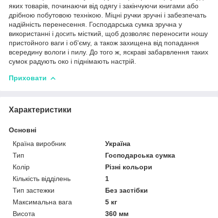
яких товарів, починаючи від одягу і закінчуючи книгами або
дрібною побутовою технікою. Міцні ручки зручні і забезпечать
надійність перенесення. Господарська сумка зручна у
використанні і
місткий, щоб дозволяє переносити ношу
досить
пристойного ваги і об'єму, а також захищена від попадання
всередину вологи і пилу. До того ж, яскраві забарвлення таких
сумок радують око і піднімають настрій.
Приховати
Характеристики
Основні
Країна виробник
Україна
Тип
Господарська сумка
Колір
Різні кольори
Кількість відділень
1
Тип застежки
Без застібки
Максимальна вага
5 кг
Висота
360 мм