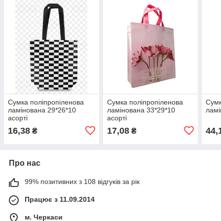
Сумка поліпропіленова
Сумка поліпропіленова
Сумк
ламінована 29*26*10
ламінована 33*29*10
ламі
асорті
асорті
16,38
17,08
44,
₴
₴
Про нас
99% позитивних з 108 відгуків за рік
Працює з 11.09.2014
м. Черкаси