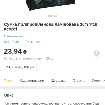
Сумка поліпропіленова ламінована 36*34*16
асорті
В наявності
Код: 8238
Тільки опт
23,94
₴
Мінімальне замовлення — 25 шт.
23,93 ₴
від 100 шт.
Опис
Характеристики
Доставка
Оплата
Умови п
Опис
Така поліпропіленова сумка зручна при транспортуванні будь-