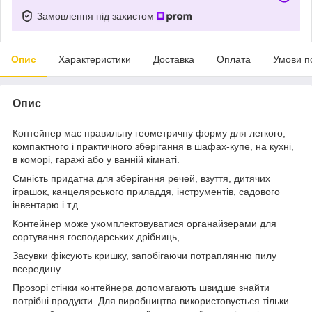
Замовлення під захистом
Опис
Характеристики
Доставка
Оплата
Умови п
Опис
Контейнер має правильну геометричну форму для легкого,
компактного і практичного зберігання в шафах-купе, на кухні,
в коморі, гаражі або у ванній кімнаті.
Ємність придатна для зберігання речей, взуття, дитячих
іграшок, канцелярського приладдя, інструментів, садового
інвентарю і т.д.
Контейнер може укомплектовуватися органайзерами для
сортування господарських дрібниць,
Засувки фіксують кришку, запобігаючи потраплянню пилу
всередину.
Прозорі стінки контейнера допомагають швидше знайти
потрібні продукти. Для виробництва використовується тільки