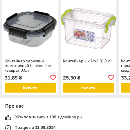
Контейнер харчовий
Контейнер lux No2 (0.8 л)
Конт
герметичний Limited line
герм
квадрат 0,5л
квад
31,89
25,30
33,
₴
₴
Купити
Купити
Про нас
99% позитивних з 108 відгуків за рік
Працює з 11.09.2014