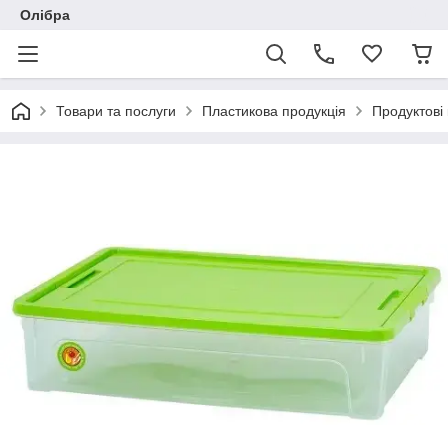
Олібра
Товари та послуги
Пластикова продукція
Продуктові