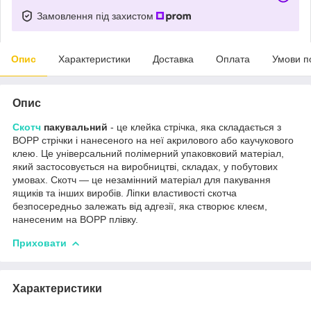
Замовлення під захистом
Опис
Характеристики
Доставка
Оплата
Умови п
Опис
Скотч
пакувальний
- це клейка стрічка, яка складається з
BOPP стрічки і нанесеного на неї акрилового або каучукового
клею. Це універсальний полімерний упаковковий матеріал,
який застосовується на виробництві, складах, у побутових
умовах. Скотч — це незамінний матеріал для пакування
ящиків та інших виробів. Ліпки властивості скотча
безпосередньо залежать від адгезії, яка створює клеєм,
нанесеним на BOPP плівку.
Приховати
Характеристики