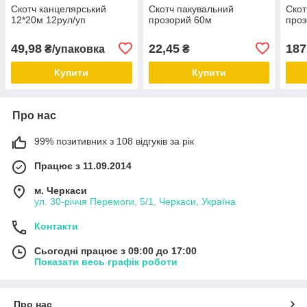
Скотч канцелярський
Скотч пакувальний
Скот
12*20м 12рул/уп
прозорий 60м
про
49,98
22,45
187
₴/упаковка
₴
Купити
Купити
Про нас
99% позитивних з 108 відгуків за рік
Працює з 11.09.2014
м. Черкаси
ул. 30-рiччя Перемоги, 5/1, Черкаси, Україна
Контакти
Сьогодні працює з 09:00 до 17:00
Показати весь графік роботи
Про нас