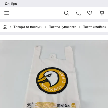
Олібра
Товари та послуги
Пакети і упаковка
Пакет «майка»