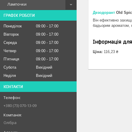
Лампочки
Дезодорант
Old Spic
ГРАФІК РОБОТИ
Він ефективно захища
бадьорим ароматом, я
Понеділок
09:00
17:00
Вівторок
09:00
17:00
Інформація дл
Середа
09:00
17:00
Четвер
09:00
17:00
Ціна:
116,23 ₴
Пʼятниця
09:00
17:00
Субота
Вихідний
Неділя
Вихідний
КОНТАКТИ
+380 (73) 070-13-09
Олібра