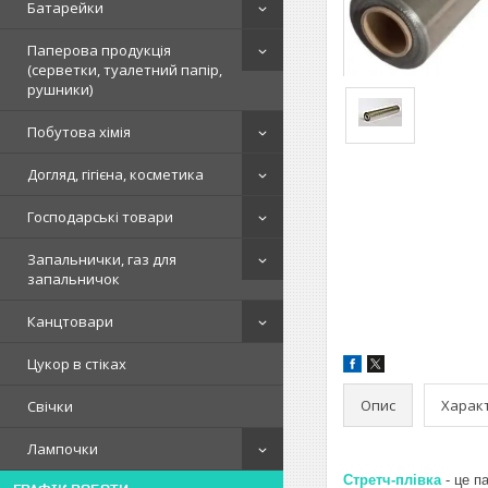
Батарейки
Паперова продукція
(серветки, туалетний папір,
рушники)
Побутова хімія
Догляд, гігієна, косметика
Господарські товари
Запальнички, газ для
запальничок
Канцтовари
Цукор в стіках
Опис
Харак
Свічки
Лампочки
Стретч-плівка
- це п