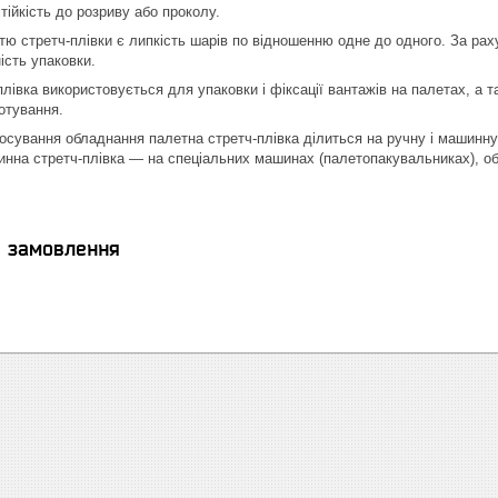
тійкість до розриву або проколу.
тю стретч-плівки є липкість шарів по відношенню одне до одного. За ра
сть упаковки.
плівка використовується для упаковки і фіксації вантажів на палетах, а 
отування.
тосування обладнання палетна стретч-плівка ділиться на ручну і машинну
инна стретч-плівка — на спеціальних машинах (палетопакувальниках), о
я замовлення