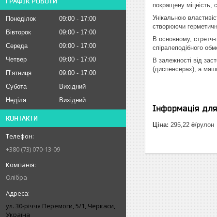
ГРАФІК РОБОТИ
покращену міцність, с
Унікальною властивіс
Понеділок
09:00
17:00
створюючи герметичні
Вівторок
09:00
17:00
В основному, стретч-
Середа
09:00
17:00
спіралеподібного обм
Четвер
09:00
17:00
В залежності від зас
(диспенсерах), а маш
Пʼятниця
09:00
17:00
Субота
Вихідний
Неділя
Вихідний
Інформація дл
КОНТАКТИ
Ціна:
295,22 ₴/рулон
+380 (73) 070-13-09
Олібра
ул. 30-рiччя Перемоги, 5/1, Черкаси,
Україна