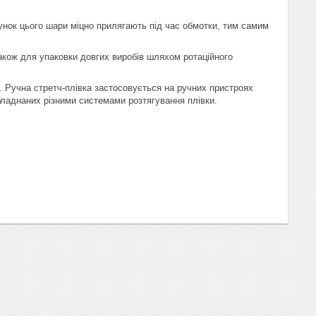
хунок цього шари міцно прилягають під час обмотки, тим самим
також для упаковки довгих виробів шляхом ротаційного
. Ручна стретч-плівка застосовується на ручних пристроях
бладнаних різними системами розтягування плівки.