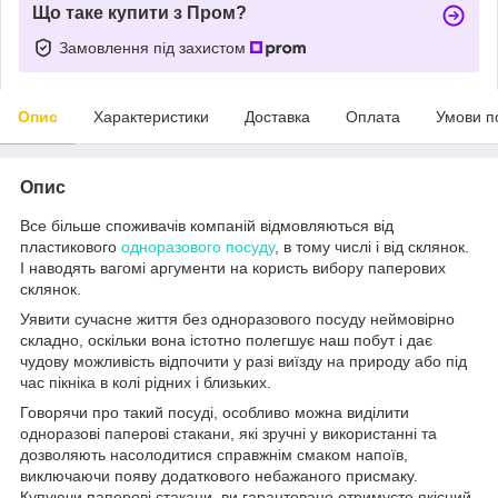
Що таке купити з Пром?
Замовлення під захистом
Опис
Характеристики
Доставка
Оплата
Умови п
Опис
Все більше споживачів компаній відмовляються від
пластикового
одноразового посуду
, в тому числі і від склянок.
І наводять вагомі аргументи на користь вибору паперових
склянок.
Уявити сучасне життя без одноразового посуду неймовірно
складно, оскільки вона істотно полегшує наш побут і дає
чудову можливість відпочити у разі виїзду на природу або під
час пікніка в колі рідних і близьких.
Говорячи про такий посуді, особливо можна виділити
одноразові паперові стакани, які зручні у використанні та
дозволяють насолодитися справжнім смаком напоїв,
виключаючи появу додаткового небажаного присмаку.
Купуючи паперові стакани, ви гарантовано отримуєте якісний