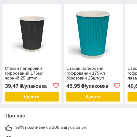
Стакан паперовий
Стакан паперовий
Стак
гофрований 175мл
гофрований 175мл
гофр
чорний 25 шт/уп
бірюзовий 25шт/уп
лава
39,47
45,95
40,
₴/упаковка
₴/упаковка
Купити
Купити
Про нас
99% позитивних з 108 відгуків за рік