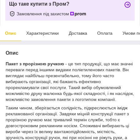
Що таке купити з Пром?
Замовлення під захистом
Опис
Характеристики
Доставка
Оплата
Умови п
Опис
Пакет з прорізною ручкою
- це тип продукції, що має значні
переваги перед іншими видами поліетиленових пакетів. Він
виглядає найбільш презентабельно, тому його часто
вибирають організації, які бажають ефективно
прорекламувати свої послуги. Такий вибір обумовлений
можливістю друку малюнка будь-якої складності, і як наслідок,
можливістю замовлення пакети з логотипом компанії.
Таким чином, зберігається солідність, підкреслюється імідж
рекламованої організації. Завдяки міцній конструкції пакет з
прорізною ручкою має тривалий термін служби, тобто є
довгостроковим рекламним носієм. Споживачі вибирають ці
вироби через їх велику вантажопідйомність, місткість,
зручність конструкції ручок, які при носінні не ріжуть руки, а