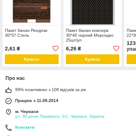
Пакет банан Рендпак
Пакет банан комсерв
Паке
30*37 Стиль
30*40 чорний Мерседес
22*3
25шт/уп
123
2,61
6,26
₴
₴
упа
Купити
Купити
Про нас
99% позитивних з 108 відгуків за рік
Працює з 11.09.2014
м. Черкаси
ул. 30-рiччя Перемоги, 5/1, Черкаси, Україна
Контакти