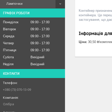
Лампочки
Контейнер призначени
ГРАФІК РОБОТИ
контейнера. Це переш
застосування, що дає 
Понеділок
09:00
17:00
Вівторок
09:00
17:00
Інформація дл
Середа
09:00
17:00
Ціна:
30,50 ₴/компле
Четвер
09:00
17:00
Пʼятниця
09:00
17:00
Субота
Вихідний
Неділя
Вихідний
КОНТАКТИ
+380 (73) 070-13-09
Олібра