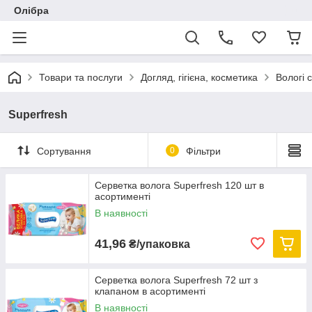
Олібра
Товари та послуги
Догляд, гігієна, косметика
Вологі 
Superfresh
Сортування
0
Фільтри
Серветка волога Superfresh 120 шт в
асортименті
В наявності
41,96
₴/упаковка
Серветка волога Superfresh 72 шт з
клапаном в асортименті
В наявності