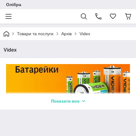
Олібра
Товари та послуги
Архів
Videx
Videx
Показати все
Батарейки Videx - можливо краща пропозиція на
ринку елементів живлення, при невеликій ціні надають
чудову якість.
Асортимент батарейок Videx містить у собі сольові ,
лужні батарейки самих ходових типорозмірів в різних