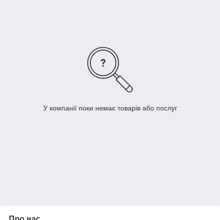
упаковках, велика кількість часових батарейок, крони,
батарейок CR (таблетки) а також акумулятори
різноманітних ємностей.
У компанії поки немає товарів або послуг
Про нас